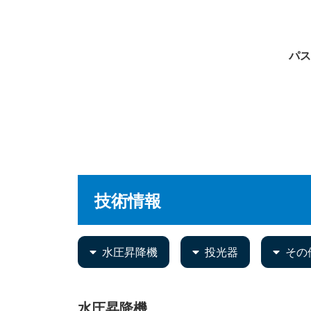
パス
技術情報
水圧昇降機
投光器
その
水圧昇降機