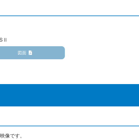
-SⅡ
図面
映像です。