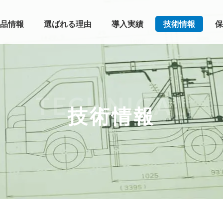
品情報
選ばれる理由
導入実績
技術情報
保
TECHNICAL
技術情報