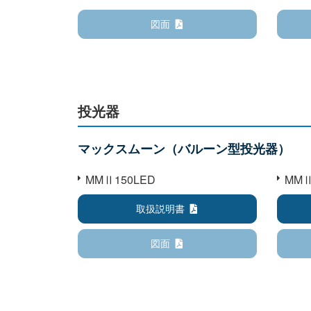
図面
投光器
マックスムーン（バルーン型投光器）
MMⅡ150LED
MMⅡ
取扱説明書
図面