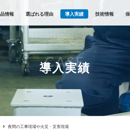
品情報
選ばれる理由
導入実績
技術情報
保
CASE
導入実績
夜間の工事現場や火災・災害現場