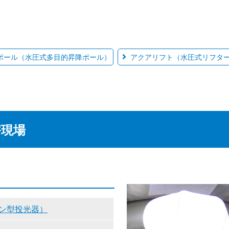
ポール（水圧式多目的昇降ポール）
アクアリフト（水圧式リフタ
害現場
ン型投光器）