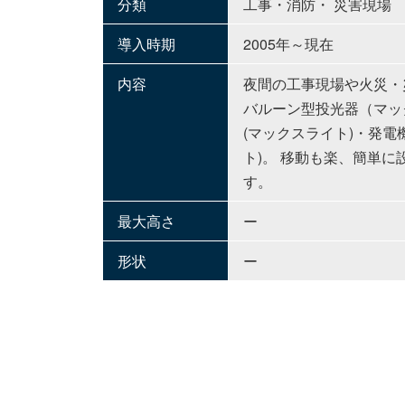
分類
工事・消防・ 災害現場
導入時期
2005年～現在
内容
夜間の工事現場や火災・
バルーン型投光器（マッ
(マックスライト)・発電
ト)。 移動も楽、簡単
す。
最大高さ
ー
形状
ー