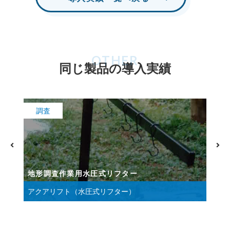
OTHER
同じ製品の導入実績
調査
地形調査作業用水圧式リフター
山
アクアリフト（水圧式リフター）
ア