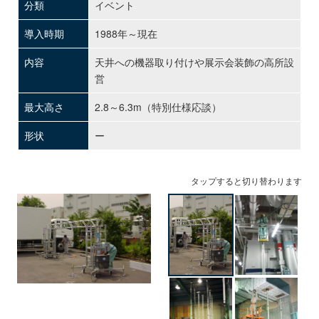
分類
イベント
導入時期
1988年～現在
内容
天井への機器取り付けや展示会装飾の高所設
営
最大高さ
2.8～6.3m（特別仕様応談）
形状
ー
タップ
すると切り替わります